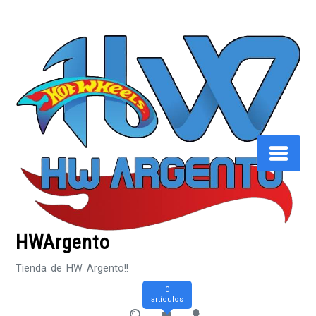
Saltar
al
contenido
HWArgento
Tienda de HW Argento!!
0
artículos