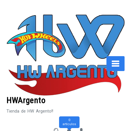
Saltar
al
contenido
HWArgento
Tienda de HW Argento!!
0
artículos