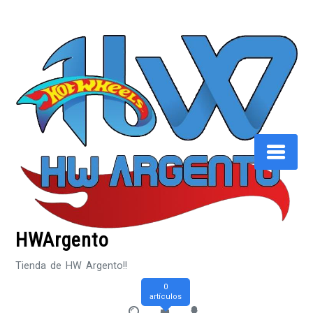
Saltar
al
contenido
HWArgento
Tienda de HW Argento!!
0
artículos