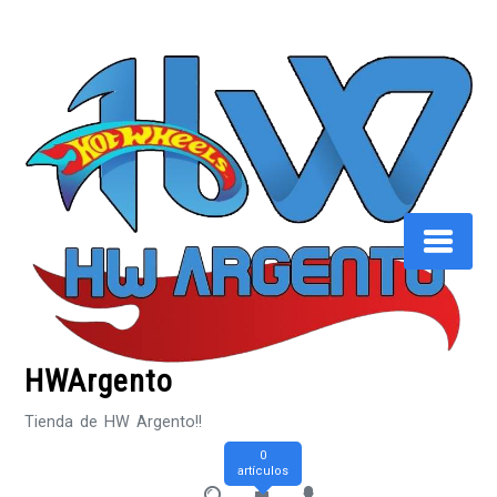
Saltar
al
contenido
HWArgento
Tienda de HW Argento!!
0
artículos