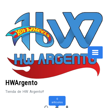
Saltar
al
contenido
HWArgento
Tienda de HW Argento!!
0
artículos