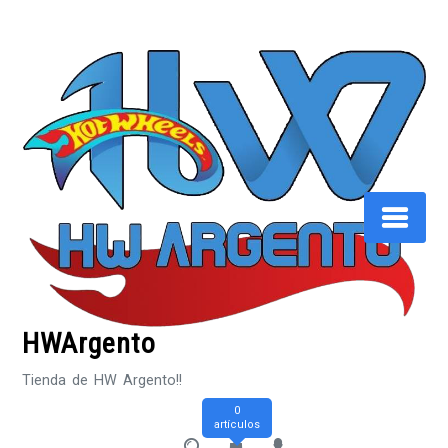
Saltar
al
contenido
HWArgento
Tienda de HW Argento!!
0
artículos