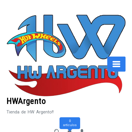
Saltar
al
contenido
HWArgento
Tienda de HW Argento!!
0
artículos