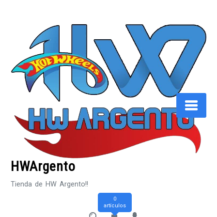
Saltar
al
contenido
HWArgento
Tienda de HW Argento!!
0
artículos