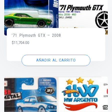
’71 Plymouth GTX – 2008
$
11,704.00
AÑADIR AL CARRITO