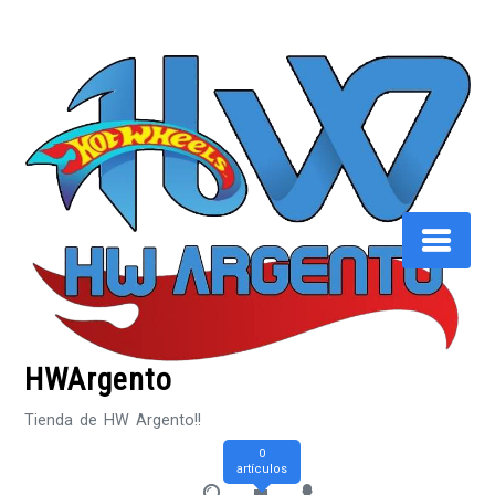
Saltar
al
contenido
HWArgento
Tienda de HW Argento!!
0
artículos