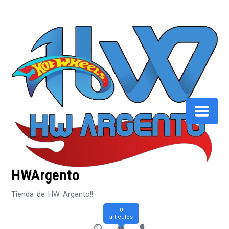
Saltar
al
contenido
HWArgento
Tienda de HW Argento!!
0
artículos