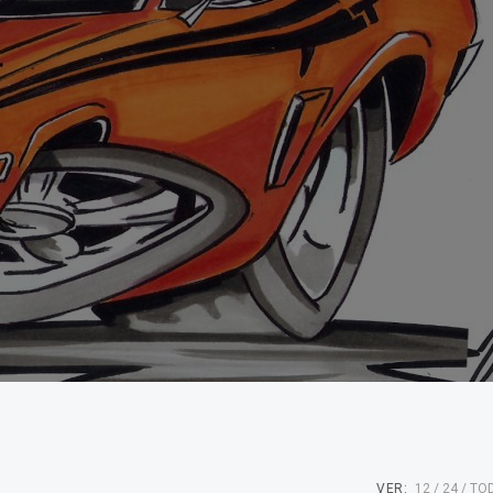
VER:
12
24
TO