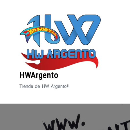
Saltar
al
contenido
HWArgento
Tienda de HW Argento!!