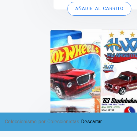
AÑADIR AL CARRITO
Coleccionismo por Coleccionistas
Descartar
’63 Studebaker Champ – 2024
$
8,399.00