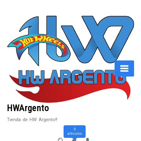
Saltar
al
contenido
HWArgento
Tienda de HW Argento!!
0
artículos