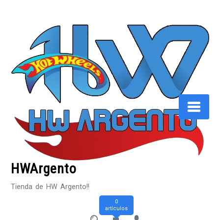
Saltar
al
contenido
HWArgento
Tienda de HW Argento!!
0
artículos