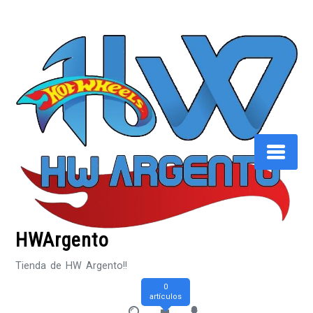
Saltar
al
contenido
HWArgento
Tienda de HW Argento!!
0
artículos