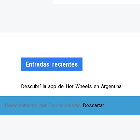
Entradas recientes
Descubrí la app de Hot Wheels en Argentina
¡HWArgento abre las puertas de su showroom!
Coleccionismo por Coleccionistas
Descartar
EXPO SOLIDARIA
Envíos a TODA Argentina!