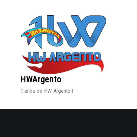
Saltar
al
contenido
HWArgento
Tienda de HW Argento!!