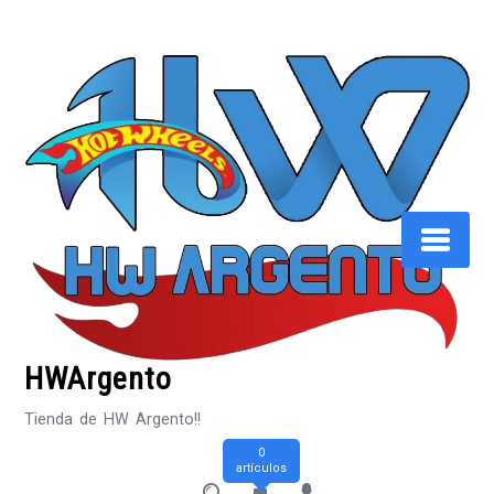
Saltar
al
contenido
HWArgento
Tienda de HW Argento!!
0
artículos