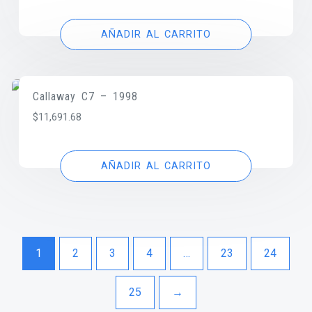
AÑADIR AL CARRITO
Callaway C7 – 1998
$
11,691.68
AÑADIR AL CARRITO
1
2
3
4
…
23
24
25
→