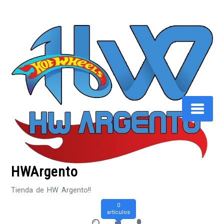
Saltar
al
contenido
HWArgento
Tienda de HW Argento!!
0
artículos