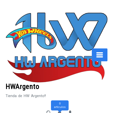
Saltar
al
contenido
HWArgento
Tienda de HW Argento!!
0
artículos