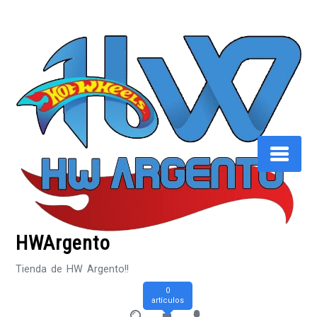
Saltar
al
contenido
HWArgento
Tienda de HW Argento!!
0
artículos