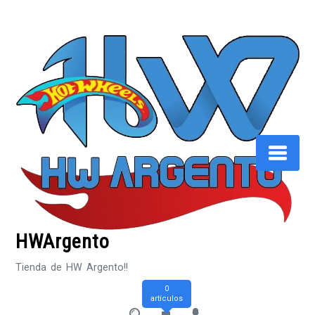
Saltar
al
contenido
HWArgento
Tienda de HW Argento!!
0
artículos