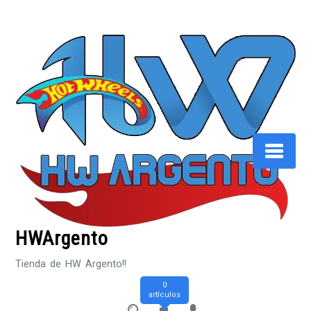
Saltar
al
contenido
HWArgento
Tienda de HW Argento!!
0
artículos