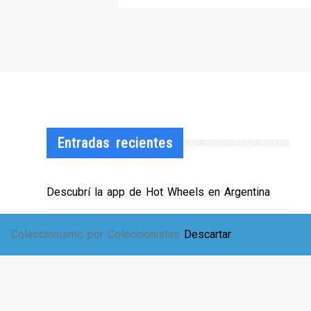
Entradas recientes
Descubrí la app de Hot Wheels en Argentina
¡HWArgento abre las puertas de su showroom!
Coleccionismo por Coleccionistas
Descartar
EXPO SOLIDARIA
Envíos a TODA Argentina!