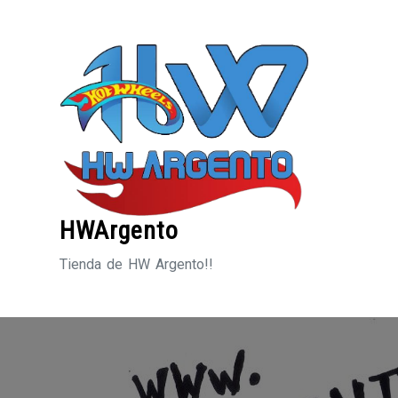
Saltar
al
contenido
HWArgento
Tienda de HW Argento!!