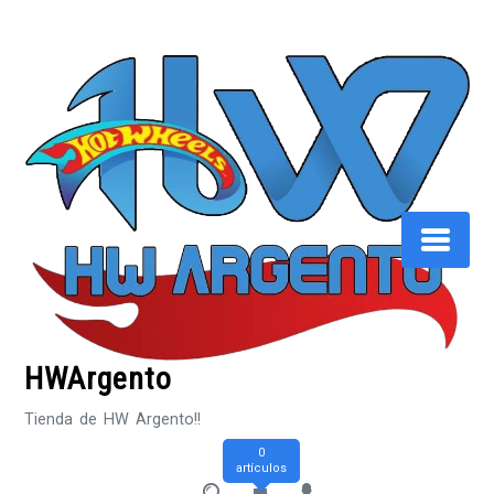
Saltar
al
contenido
HWArgento
Tienda de HW Argento!!
0
artículos