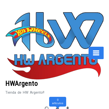
Saltar
al
contenido
HWArgento
Tienda de HW Argento!!
0
artículos