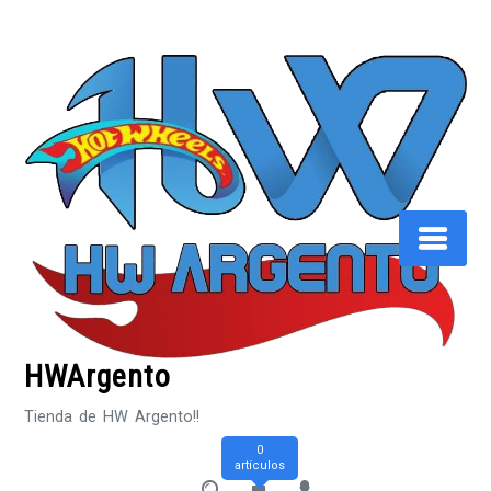
Saltar
al
contenido
HWArgento
Tienda de HW Argento!!
0
artículos