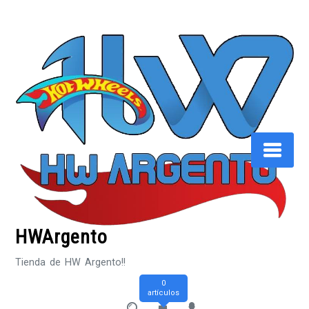
Saltar
al
contenido
HWArgento
Tienda de HW Argento!!
0
artículos