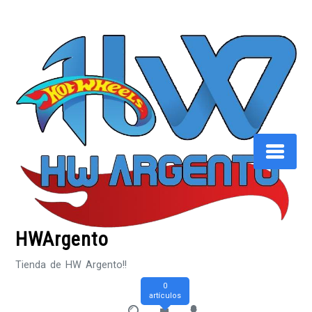
Saltar
al
contenido
HWArgento
Tienda de HW Argento!!
0
artículos