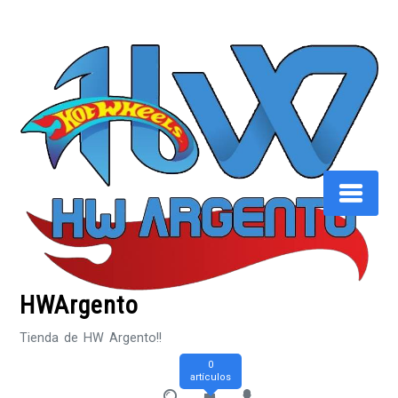
Saltar
al
contenido
HWArgento
Tienda de HW Argento!!
0
artículos