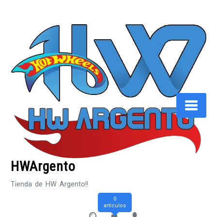
Saltar
al
contenido
HWArgento
Tienda de HW Argento!!
0
artículos