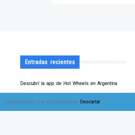
Entradas recientes
Descubrí la app de Hot Wheels en Argentina
¡HWArgento abre las puertas de su showroom!
Coleccionismo por Coleccionistas
Descartar
EXPO SOLIDARIA
Envíos a TODA Argentina!