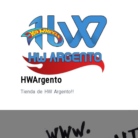
Saltar
al
contenido
HWArgento
Tienda de HW Argento!!