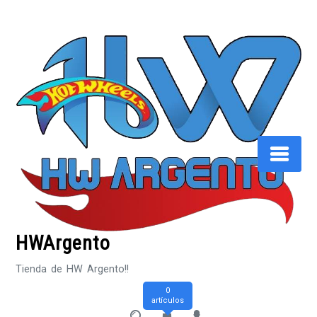
Saltar
al
contenido
HWArgento
Tienda de HW Argento!!
0
artículos