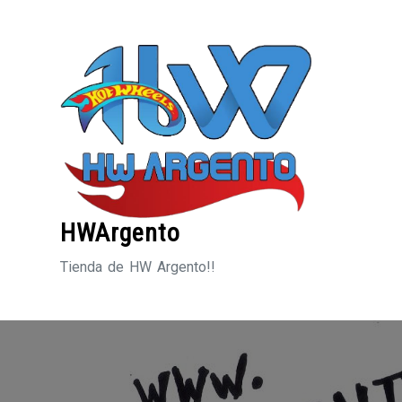
Saltar
al
contenido
HWArgento
Tienda de HW Argento!!