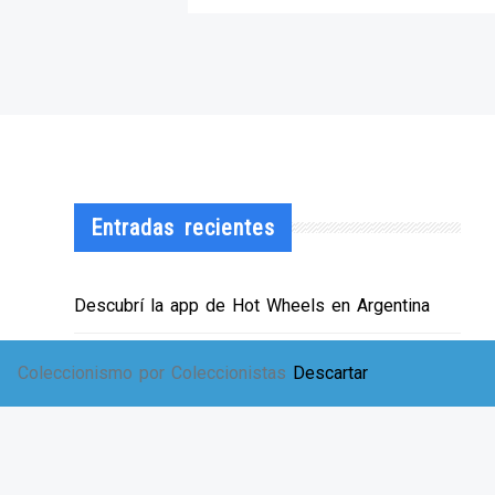
Entradas recientes
Descubrí la app de Hot Wheels en Argentina
¡HWArgento abre las puertas de su showroom!
Coleccionismo por Coleccionistas
Descartar
EXPO SOLIDARIA
Envíos a TODA Argentina!