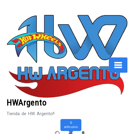
Saltar
al
contenido
HWArgento
Tienda de HW Argento!!
0
artículos