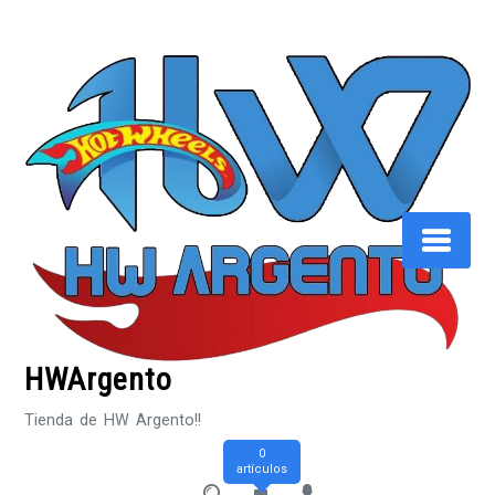
Saltar
al
contenido
HWArgento
Tienda de HW Argento!!
0
artículos