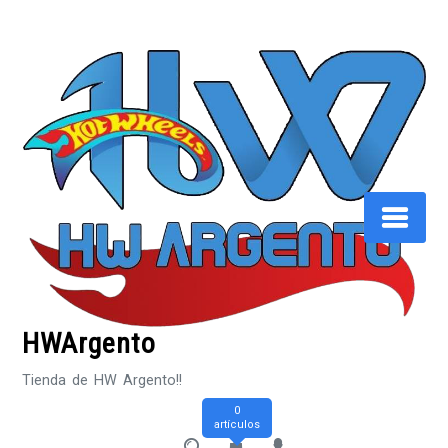
Saltar
al
contenido
HWArgento
Tienda de HW Argento!!
0
artículos