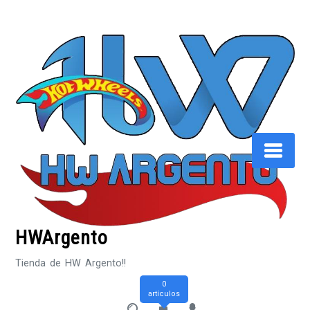
Saltar
al
contenido
HWArgento
Tienda de HW Argento!!
0
artículos