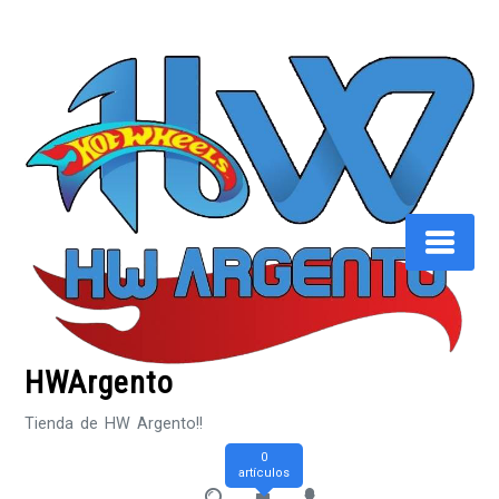
Saltar
al
contenido
HWArgento
Tienda de HW Argento!!
0
artículos