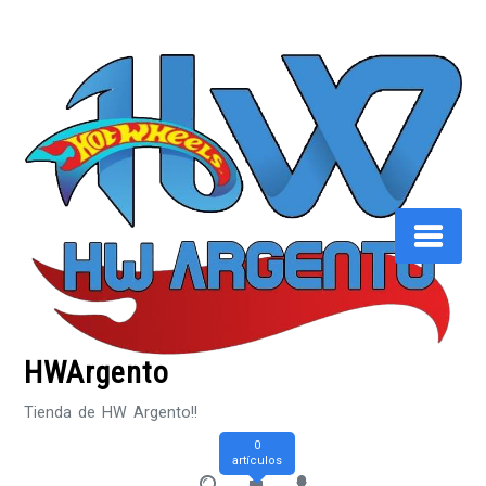
Saltar
al
contenido
HWArgento
Tienda de HW Argento!!
0
artículos