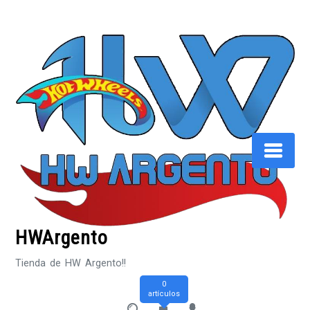
Saltar
al
contenido
HWArgento
Tienda de HW Argento!!
0
artículos