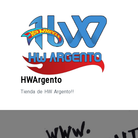
Saltar
al
contenido
HWArgento
Tienda de HW Argento!!