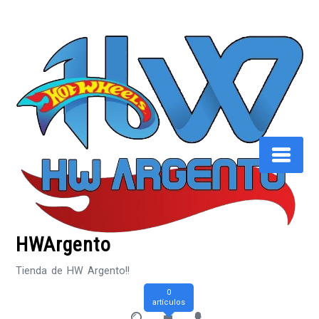
Saltar
al
contenido
HWArgento
Tienda de HW Argento!!
0
artículos