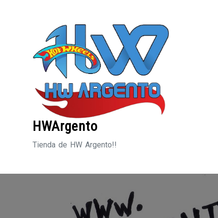
Saltar
al
contenido
HWArgento
Tienda de HW Argento!!