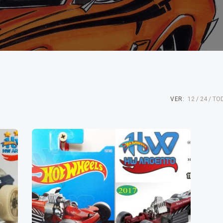
VER:
12
24
TO