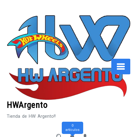
Saltar
al
contenido
HWArgento
Tienda de HW Argento!!
0
artículos