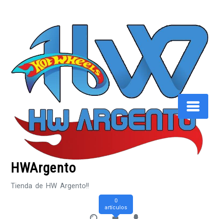
Saltar
al
contenido
HWArgento
Tienda de HW Argento!!
0
artículos