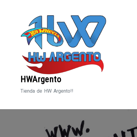
Saltar
al
contenido
HWArgento
Tienda de HW Argento!!