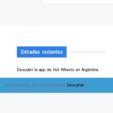
Entradas recientes
Descubrí la app de Hot Wheels en Argentina
¡HWArgento abre las puertas de su showroom!
Coleccionismo por Coleccionistas
Descartar
EXPO SOLIDARIA
Envíos a TODA Argentina!