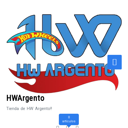
Saltar
al
contenido
HWArgento
Tienda de HW Argento!!
0
artículos