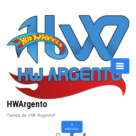
Saltar
al
contenido
HWArgento
Tienda de HW Argento!!
0
artículos