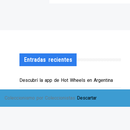
Entradas recientes
Descubrí la app de Hot Wheels en Argentina
¡HWArgento abre las puertas de su showroom!
Coleccionismo por Coleccionistas
Descartar
EXPO SOLIDARIA
Envíos a TODA Argentina!