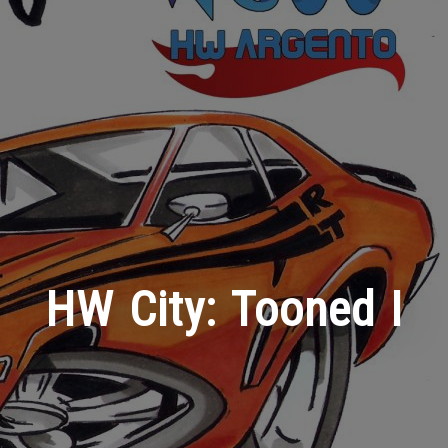
HW City: Tooned I