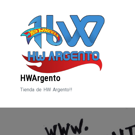
Saltar
al
contenido
HWArgento
Tienda de HW Argento!!