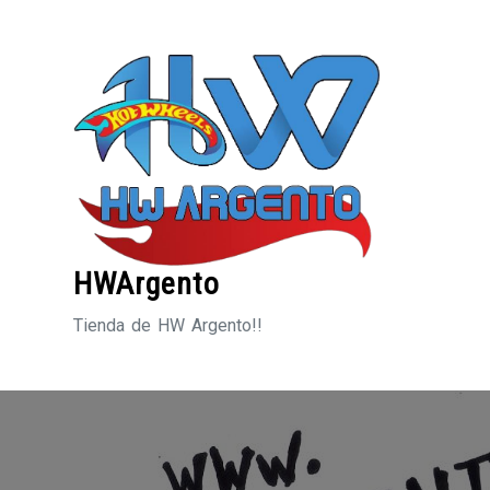
Saltar
al
contenido
HWArgento
Tienda de HW Argento!!