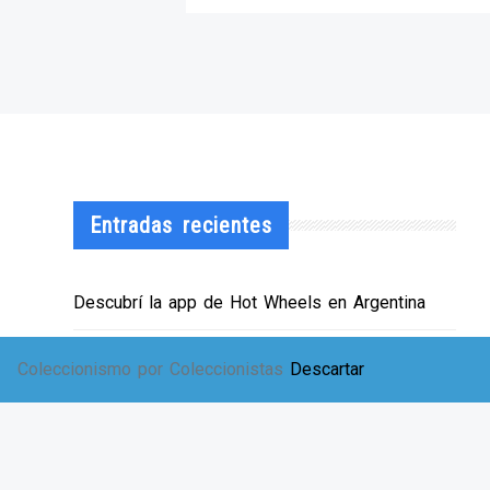
Entradas recientes
Descubrí la app de Hot Wheels en Argentina
¡HWArgento abre las puertas de su showroom!
Coleccionismo por Coleccionistas
Descartar
EXPO SOLIDARIA
Envíos a TODA Argentina!