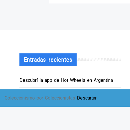
Entradas recientes
Descubrí la app de Hot Wheels en Argentina
¡HWArgento abre las puertas de su showroom!
Coleccionismo por Coleccionistas
Descartar
EXPO SOLIDARIA
Envíos a TODA Argentina!