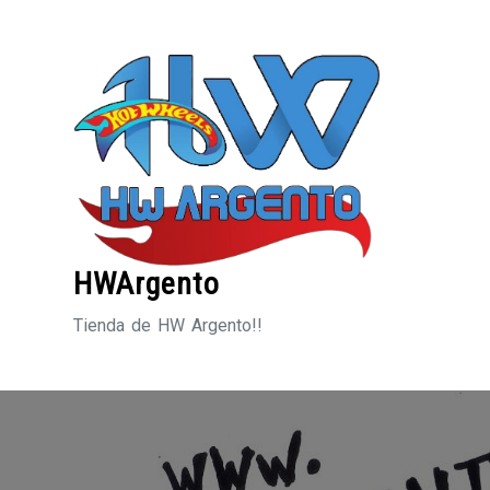
Saltar
al
contenido
HWArgento
Tienda de HW Argento!!